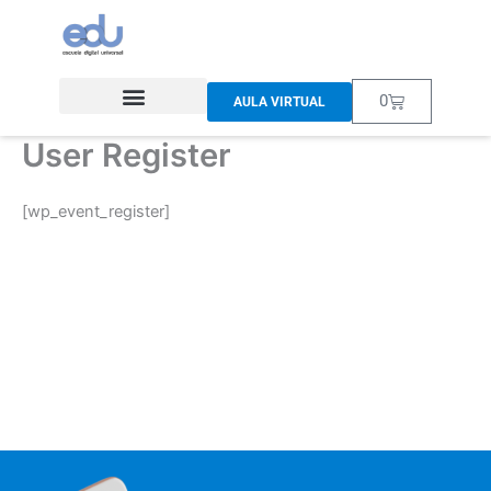
Ir
al
contenido
Cart
0
AULA VIRTUAL
User Register
[wp_event_register]